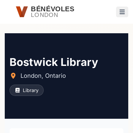
Passer au contenu principal
BÉNÉVOLES
LONDON
Ouvri
Bostwick Library
London, Ontario
Library