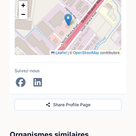
Lieu
+
−
Leaflet
|
©
OpenStreetMap
contributors
Suivez-nous
Share Profile Page
Organismes similaires