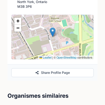
North York, Ontario
M3B 3P6
Lieu
+
−
Leaflet
|
©
OpenStreetMap
contributors
Share Profile Page
Organismes similaires