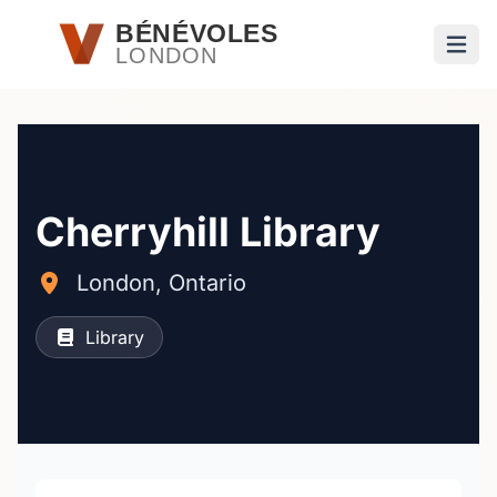
Passer au contenu principal
BÉNÉVOLES
LONDON
Ouvri
Cherryhill Library
London, Ontario
Library