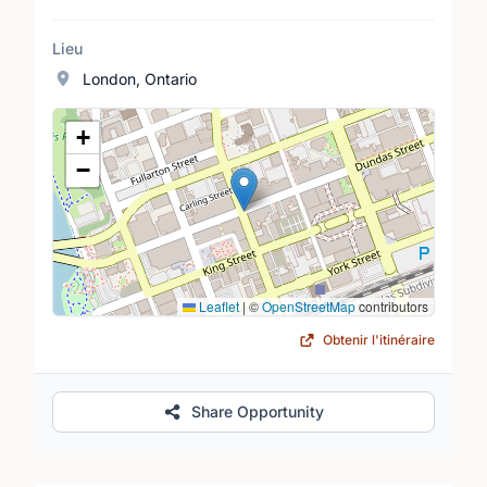
Lieu
London, Ontario
Lieu
+
−
Leaflet
|
©
OpenStreetMap
contributors
Obtenir l'itinéraire
Share Opportunity