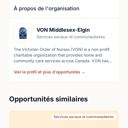
À propos de l'organisation
VON Middlesex-Elgin
Services sociaux et communautaires
The Victorian Order of Nurses (VON) is a non‑profit
charitable organization that provides home and
community care services across Canada. VON has
been a pioneer in home nursing and public health
Voir le profil et plus d'opportunités
→
services since its founding in 1897, supporting people
of all ages to remain healthy and independent at
home. It delivers a broad range of clinical and
community support programs across Ontario and
Nova Scotia, focusing on compassionate, accessible
Opportunités similaires
care for those who need it most.
Services sociaux et communautaires