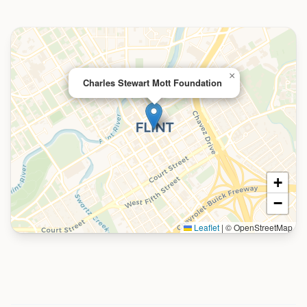
×
Charles Stewart Mott Foundation
+
−
Leaflet
|
© OpenStreetMap