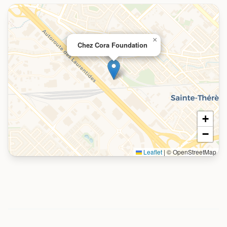
×
Chez Cora Foundation
+
−
Leaflet
|
© OpenStreetMap