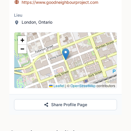
https://www.goodneighbourproject.com
Lieu
London, Ontario
Lieu
+
−
Leaflet
|
©
OpenStreetMap
contributors
Share Profile Page