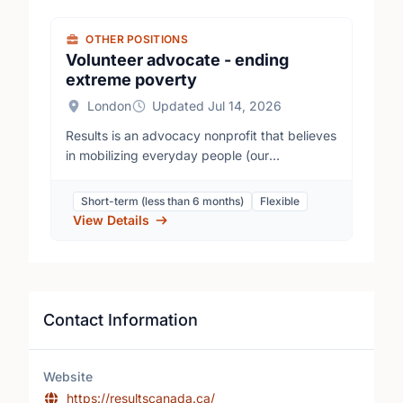
OTHER POSITIONS
Volunteer advocate - ending
extreme poverty
London
Updated Jul 14, 2026
Results is an advocacy nonprofit that believes
in mobilizing everyday people (our
volunteers) to generate the political will to end
extreme poverty in low-and middle-income
Short-term (less than 6 months)
Flexible
countries. We focus our work on global health,
View Details
access to quality education and economic
opportunities. We direct our energy and
efforts at government decision makers like
party leaders, Members of Parliament and
senators because they have the power to
Contact Information
improve policies and make the monetary
investments needed to end extreme poverty.
We also raise awareness by writing letters to
Website
the editor (LTEs) and op-eds, using social
https://resultscanada.ca/