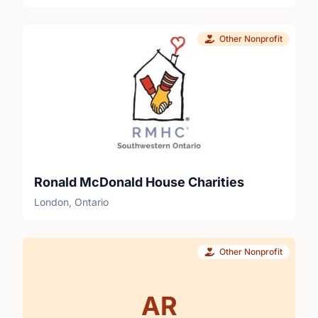
leur.s leader.s de groupe pour obtenir des
conseils. Il est aussi recommandé d’assister à
Other Nonprofit
d’autres appels virtuels et webinaires dirigés
par les employées de Résultats. Vous êtes
prêt.e à apprendre ce que signifie faire du
plaidoyer, en apprendre plus sur les causes et
solutions à l’extrême pauvreté, puis vous vous
engagez à passer à l’action à chaque mois?
Joignez-vous à nous! Inscrivez-vous en tant
que bénévole aujourd'hui!
Ronald McDonald House Charities
London, Ontario
Other Nonprofit
AR